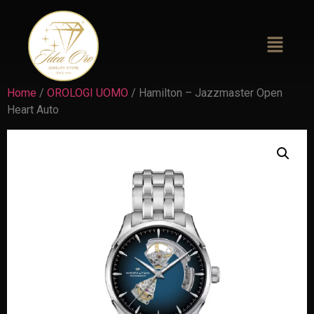
Home
/
OROLOGI UOMO
/ Hamilton – Jazzmaster Open
Heart Auto